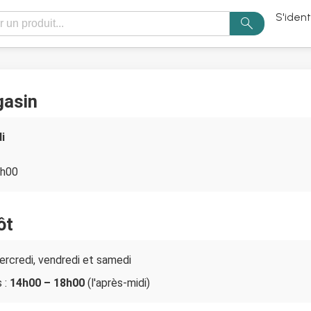
S'ident
search
gasin
i
9h00
ôt
ercredi, vendredi et samedi
 :
14h00 – 18h00
(l'après-midi)