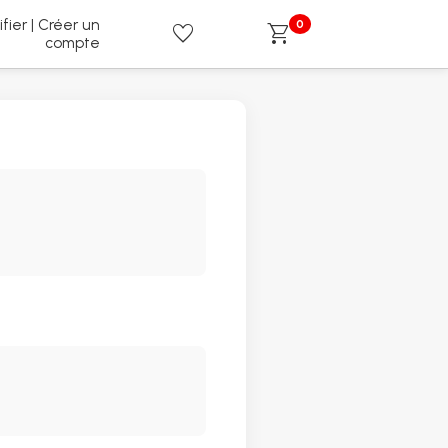
ifier | Créer un
0
favorite
shopping_cart
compte