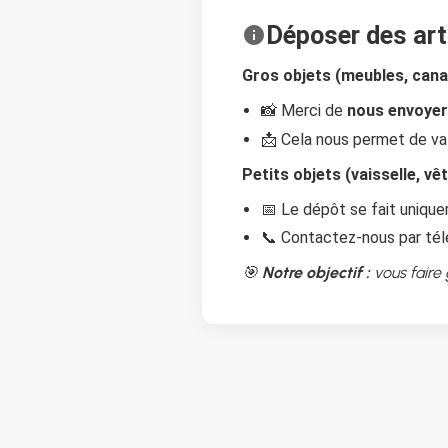
Déposer des art
info
Gros objets (meubles, can
📸 Merci de
nous envoyer
📩 Cela nous permet de val
Petits objets (vaisselle, v
📅 Le dépôt se fait uniq
📞 Contactez-nous par tél
🎯
Notre objectif :
vous faire