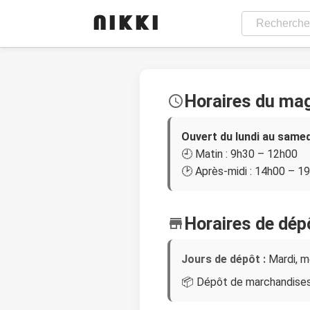
NIKKI
Horaires du ma
schedule
Ouvert du lundi au samed
🕘 Matin : 9h30 – 12h00
🕑 Après-midi : 14h00 – 1
Horaires de dép
store
Jours de dépôt :
Mardi, m
📦 Dépôt de marchandises