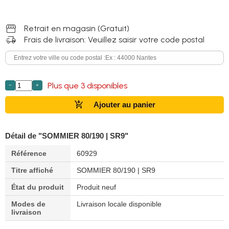
storefront
Retrait en magasin (Gratuit)
delivery_truck_speed
Frais de livraison: Veuillez saisir votre code postal
Plus que 3 disponibles
−
+
add_shopping_cart
Ajouter au panier
Détail de "SOMMIER 80/190 | SR9"
Référence
60929
Titre affiché
SOMMIER 80/190 | SR9
État du produit
Produit neuf
Modes de
Livraison locale disponible
livraison