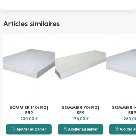
Articles similaires
SOMMIER 140/190 |
SOMMIER 70/190 |
SOMMIER 14
SR9
SR9
SR9
230,00 €
176,00 €
260,0
add_shopping_cart
add_shopping_cart
add_shopping_cart
Ajouter au panier
Ajouter au panier
Ajouter a