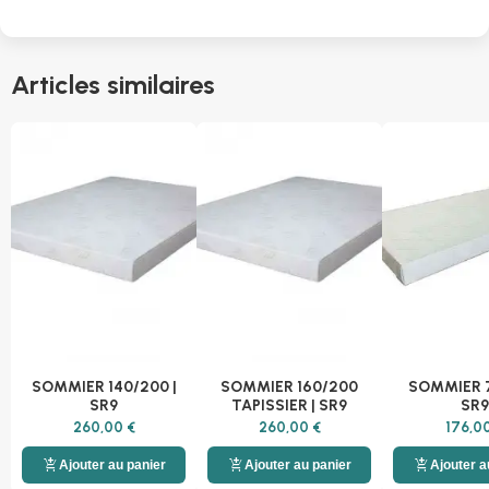
Articles similaires
SOMMIER 140/200 |
SOMMIER 160/200
SOMMIER 7
SR9
TAPISSIER | SR9
SR9
260,00 €
260,00 €
176,0
add_shopping_cart
add_shopping_cart
add_shopping_cart
Ajouter au panier
Ajouter au panier
Ajouter a