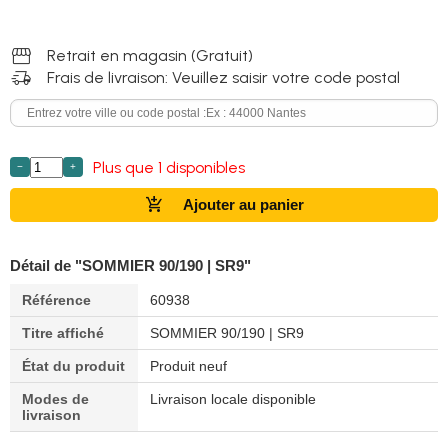
storefront
Retrait en magasin (Gratuit)
delivery_truck_speed
Frais de livraison: Veuillez saisir votre code postal
Plus que 1 disponibles
−
+
add_shopping_cart
Ajouter au panier
Détail de "SOMMIER 90/190 | SR9"
Référence
60938
Titre affiché
SOMMIER 90/190 | SR9
État du produit
Produit neuf
Modes de
Livraison locale disponible
livraison