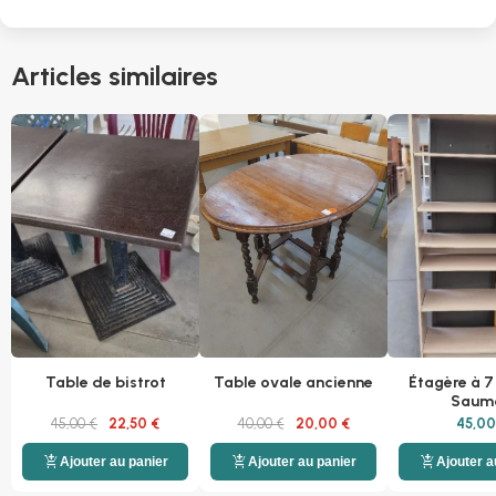
Articles similaires
Table de bistrot
Table ovale ancienne
Étagère à 7
Saum
45,00 €
22,50 €
40,00 €
20,00 €
45,00
add_shopping_cart
add_shopping_cart
add_shopping_cart
Ajouter au panier
Ajouter au panier
Ajouter a