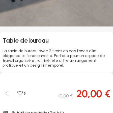
Table de bureau
La table de bureau avec 2 tiroirs en bois foncé allie
élégance et fonctionnalité. Parfaite pour un espace de
travail organisé et raffiné, elle offre un rangement
pratique et un design intemporel.
20,00 €
share
favorite
3
40,00 €
storefront
Retrait en magasin (Gratuit)