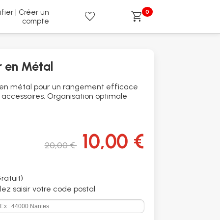
ifier | Créer un
0
favorite
shopping_cart
compte
r en Métal
e en métal pour un rangement efficace
t accessoires. Organisation optimale
10,00 €
20,00 €
ratuit)
illez saisir votre code postal