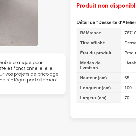
Produit non disponibl
Détail de "Desserte d'Atelie
Référence
7671
Titre affiché
Desser
État du produit
Produ
euble pratique pour
Modes de
Livrai
livraison
te et fonctionnelle, elle
r vos projets de bricolage
Hauteur (cm)
65
ne s'intègre parfaitement
Longueur (cm)
100
Largeur (cm)
70