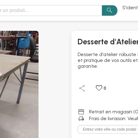
S'ident
search
Desserte d'Atelie
Desserte d'atelier robust
et pratique de vos outils e
garantie.
share
favorite
0
storefront
Retrait en magasin (G
delivery_truck_speed
Frais de livraison: Veu