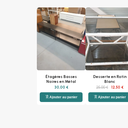
Étagères Basses
Desserte en Rotin
Noires en Métal
Blanc
30,00 €
25,00 €
12,50 €
add_shopping_cart
add_shopping_cart
Ajouter au panier
Ajouter au panier