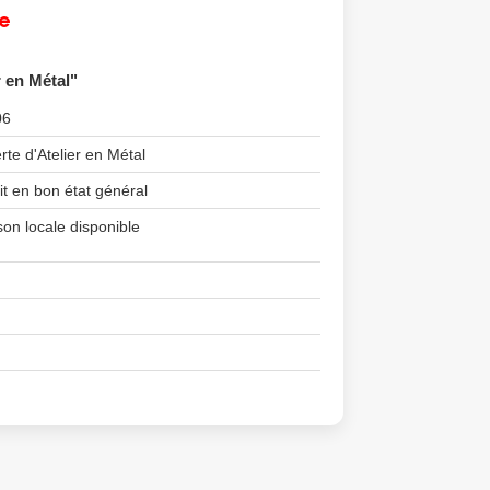
e
r en Métal"
06
te d'Atelier en Métal
it en bon état général
son locale disponible