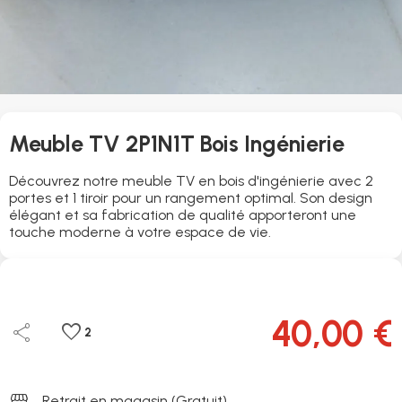
Meuble TV 2P1N1T Bois Ingénierie
Découvrez notre meuble TV en bois d'ingénierie avec 2
portes et 1 tiroir pour un rangement optimal. Son design
élégant et sa fabrication de qualité apporteront une
touche moderne à votre espace de vie.
40,00 €
share
favorite
2
storefront
Retrait en magasin (Gratuit)