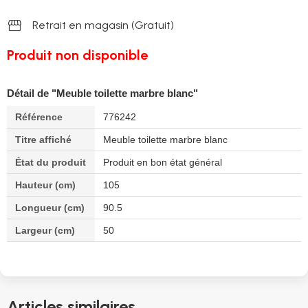
storefront
Retrait en magasin (Gratuit)
Produit non disponible
Détail de "Meuble toilette marbre blanc"
Référence
776242
Titre affiché
Meuble toilette marbre blanc
État du produit
Produit en bon état général
Hauteur (cm)
105
Longueur (cm)
90.5
Largeur (cm)
50
Articles similaires