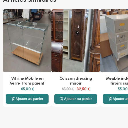
Vitrine Mobile en
Caisson dressing
Meuble indu
Verre Transparent
miroir
tiroirs su
45,00 €
65,00 €
32,50 €
55,00
add_shopping_cart
add_shopping_cart
add_shopping_cart
Ajouter au panier
Ajouter au panier
Ajouter a