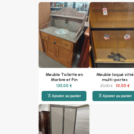
Meuble Toilette en
Meuble laqué vitré
Marbre et Pin
multi-portes
135,00 €
20,00 €
10,00 €
add_shopping_cart
add_shopping_cart
Ajouter au panier
Ajouter au panier