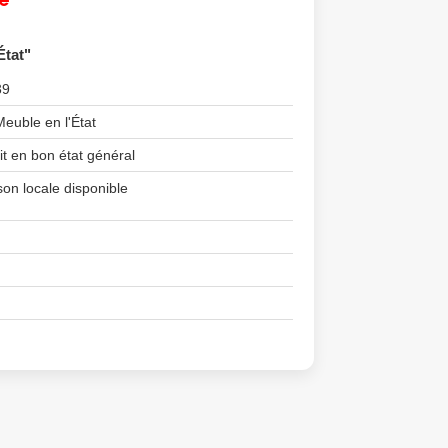
État"
39
Meuble en l'État
it en bon état général
son locale disponible