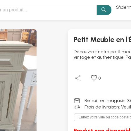
S'ident
search
Petit Meuble en l'
Découvrez notre petit meub
vintage et authentique. Par
share
favorite
0
storefront
Retrait en magasin (G
delivery_truck_speed
Frais de livraison: Veu
Produit non disponibl