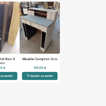
tal Noir 4
Meuble Comptoir Gris
oirs
00 €
135,00 €
add_shopping_cart
 au panier
Ajouter au panier