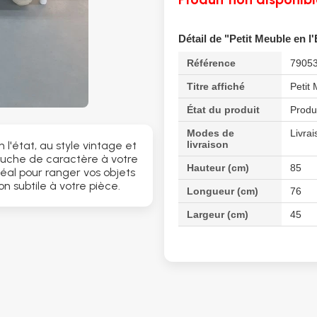
Détail de "Petit Meuble en l'
Référence
7905
Titre affiché
Petit 
État du produit
Produ
Modes de
Livrai
livraison
'état, au style vintage et
ouche de caractère à votre
Hauteur (cm)
85
 Idéal pour ranger vos objets
n subtile à votre pièce.
Longueur (cm)
76
Largeur (cm)
45