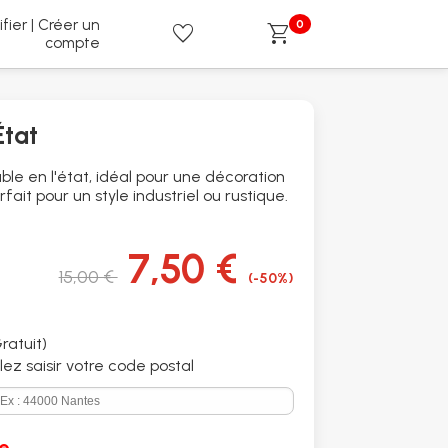
ifier | Créer un
0
favorite
shopping_cart
compte
État
le en l'état, idéal pour une décoration
fait pour un style industriel ou rustique.
7,50 €
15,00 €
(-50%)
ratuit)
illez saisir votre code postal
e