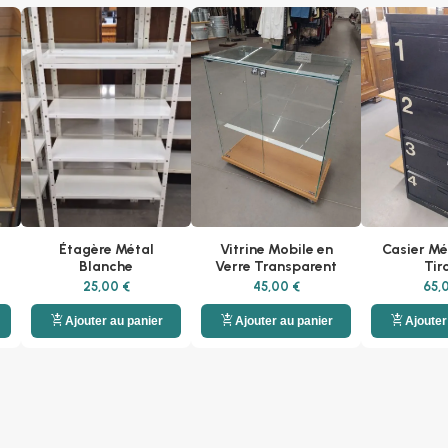
Étagère Métal
Vitrine Mobile en
Casier Mé
Blanche
Verre Transparent
Tir
25,00 €
45,00 €
65,
add_shopping_cart
add_shopping_cart
add_shopping_cart
Ajouter au panier
Ajouter au panier
Ajouter