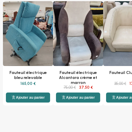
Fauteuil électrique
Fauteuil électrique
Fauteuil Cl
bleu relevable
Alcantara crème et
marron
165,00 €
35,00 €
1
75,00 €
37,50 €
add_shopping_cart
add_shopping_cart
add_shopping_cart
Ajouter au panier
Ajouter au panier
Ajouter a