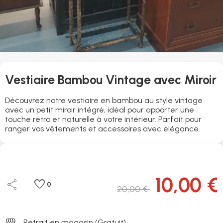
Vestiaire Bambou Vintage avec Miroir
Découvrez notre vestiaire en bambou au style vintage
avec un petit miroir intégré, idéal pour apporter une
touche rétro et naturelle à votre intérieur. Parfait pour
ranger vos vêtements et accessoires avec élégance.
10,00 €
share
favorite
0
20,00 €
storefront
Retrait en magasin (Gratuit)