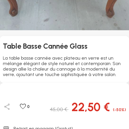
Table Basse Cannée Glass
La table basse cannée avec plateau en verre est un
mélange élégant de style naturel et contemporain. Son
design allie la chaleur du cannage à la modernité du
verre, ajoutant une touche sophistiquée à votre salon.
22,50 €
share
favorite
0
45,00 €
(-50%)
storefront
Retrait en magasin (Gratuit)