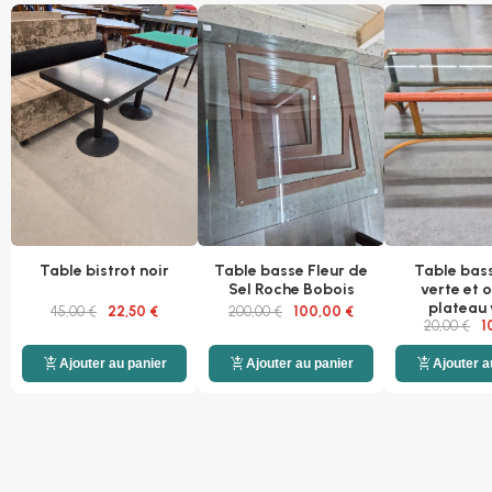
Table bistrot noir
Table basse Fleur de
Table bass
Sel Roche Bobois
verte et 
plateau 
45,00 €
22,50 €
200,00 €
100,00 €
20,00 €
1
add_shopping_cart
add_shopping_cart
add_shopping_cart
Ajouter au panier
Ajouter au panier
Ajouter a