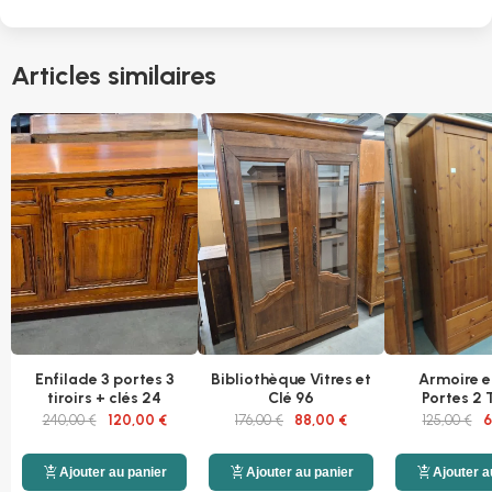
Articles similaires
Enfilade 3 portes 3
Bibliothèque Vitres et
Armoire e
tiroirs + clés 24
Clé 96
Portes 2 T
240,00 €
120,00 €
176,00 €
88,00 €
125,00 €
6
add_shopping_cart
add_shopping_cart
add_shopping_cart
Ajouter au panier
Ajouter au panier
Ajouter a