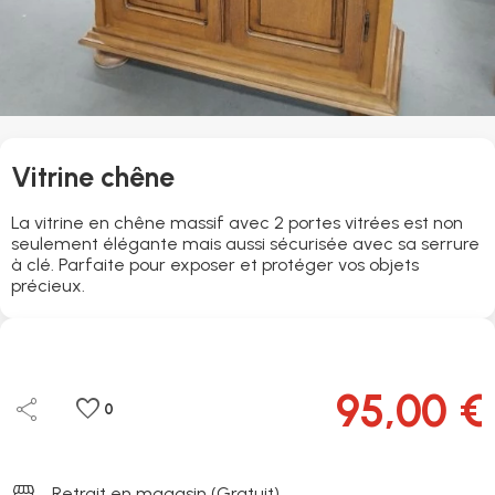
Vitrine chêne
La vitrine en chêne massif avec 2 portes vitrées est non
seulement élégante mais aussi sécurisée avec sa serrure
à clé. Parfaite pour exposer et protéger vos objets
précieux.
95,00 €
share
favorite
0
storefront
Retrait en magasin (Gratuit)