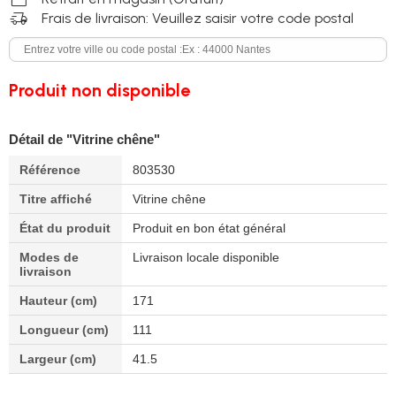
delivery_truck_speed
Frais de livraison: Veuillez saisir votre code postal
Produit non disponible
Détail de "Vitrine chêne"
Référence
803530
Titre affiché
Vitrine chêne
État du produit
Produit en bon état général
Modes de
Livraison locale disponible
livraison
Hauteur (cm)
171
Longueur (cm)
111
Largeur (cm)
41.5