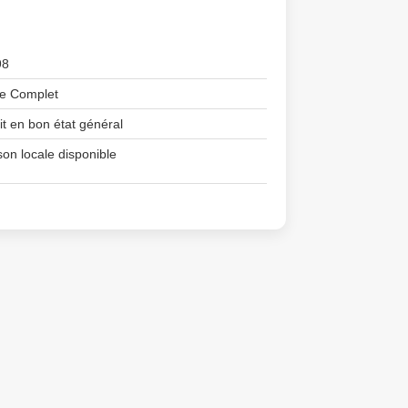
98
e Complet
it en bon état général
son locale disponible