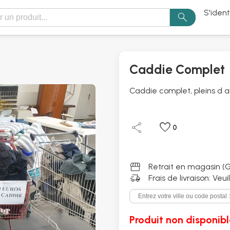
S'ident
search
Caddie Complet
Caddie complet, pleins d ar
share
favorite
0
storefront
Retrait en magasin (G
delivery_truck_speed
Frais de livraison: Veu
Produit non disponibl