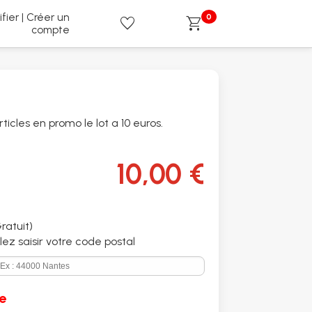
ifier | Créer un
0
favorite
shopping_cart
compte
ticles en promo le lot a 10 euros.
10,00 €
ratuit)
illez saisir votre code postal
e