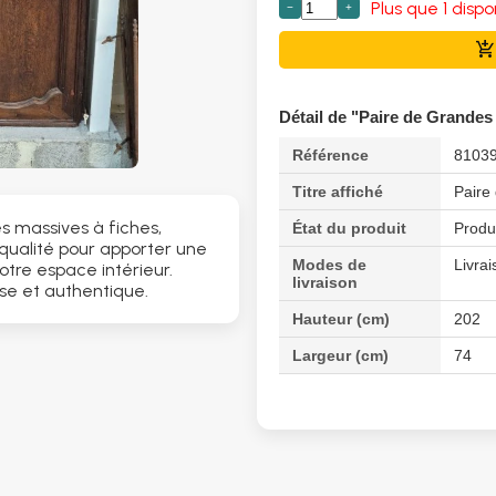
Plus que 1 dispo
−
+
add_shopping_cart
Détail de "Paire de Grandes
Référence
8103
Titre affiché
Paire
s massives à fiches,
État du produit
Produ
ualité pour apporter une
Modes de
Livrai
tre espace intérieur.
livraison
se et authentique.
Hauteur (cm)
202
Largeur (cm)
74