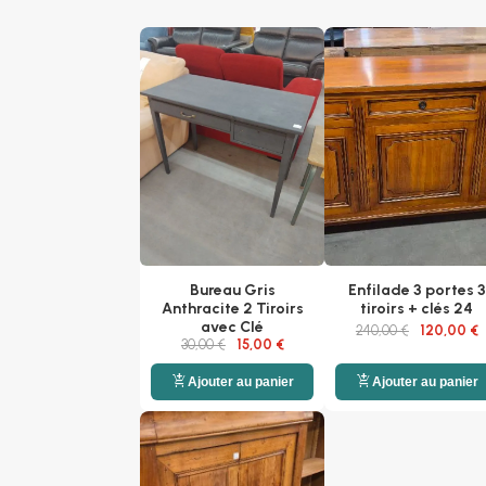
Bureau Gris
Enfilade 3 portes 3
Anthracite 2 Tiroirs
tiroirs + clés 24
avec Clé
240,00 €
120,00 €
30,00 €
15,00 €
add_shopping_cart
add_shopping_cart
Ajouter au panier
Ajouter au panier