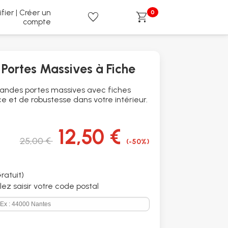
ifier | Créer un
0
favorite
shopping_cart
compte
 Portes Massives à Fiche
andes portes massives avec fiches
 et de robustesse dans votre intérieur.
12,50 €
25,00 €
(-50%)
ratuit)
illez saisir votre code postal