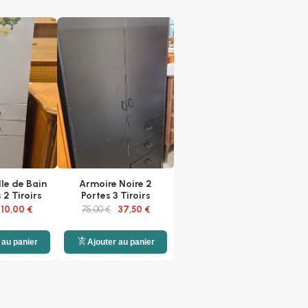
le de Bain
Armoire Noire 2
 2 Tiroirs
Portes 3 Tiroirs
10,00 €
75,00 €
37,50 €
add_shopping_cart
 au panier
Ajouter au panier