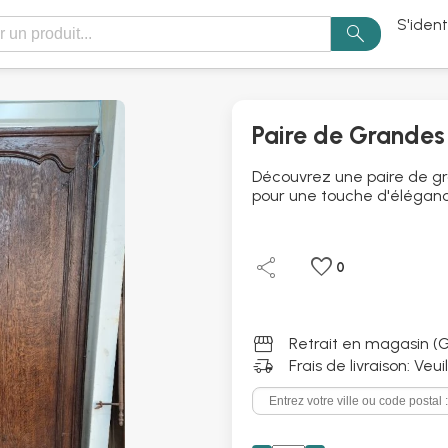
S'ident
search
Paire de Grandes
Découvrez une paire de gr
pour une touche d'élégance
share
favorite
0
storefront
Retrait en magasin (G
delivery_truck_speed
Frais de livraison: Veu