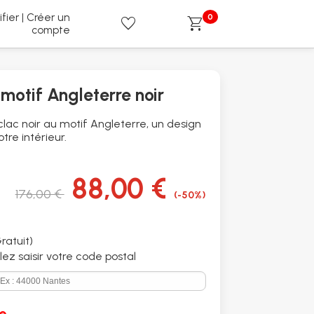
ifier | Créer un
0
favorite
shopping_cart
compte
motif Angleterre noir
lac noir au motif Angleterre, un design
tre intérieur.
88,00 €
176,00 €
(-50%)
ratuit)
illez saisir votre code postal
e