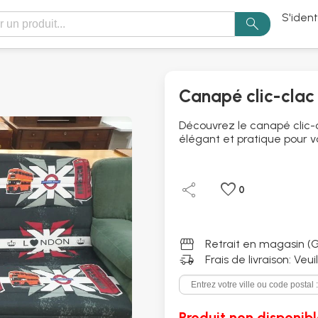
S'ident
search
Canapé clic-clac 
Découvrez le canapé clic-c
élégant et pratique pour vo
share
favorite
0
storefront
Retrait en magasin (G
delivery_truck_speed
Frais de livraison: Veu
Produit non disponibl