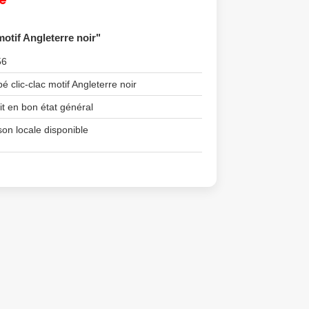
motif Angleterre noir"
56
 clic-clac motif Angleterre noir
it en bon état général
son locale disponible