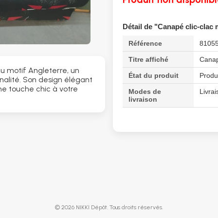
Détail de "Canapé clic-clac 
Référence
8105
Titre affiché
Canapé
u motif Angleterre, un
État du produit
Produ
nalité. Son design élégant
une touche chic à votre
Modes de
Livrai
livraison
© 2026 NIKKI Dépôt. Tous droits réservés.