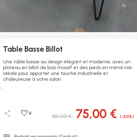
Table Basse Billot
Une table basse au design élégant et moderne, avec un
plateau en billot de bois massif et des pieds en métal noir,
idéale pour apporter une touche industrielle et
chaleureuse à votre salon.
75,00 €
share
favorite
0
150,00 €
(-50%)
storefront
Retrait en magasin (Gratuit)