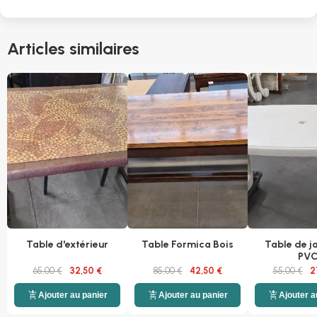
Articles similaires
Table d'extérieur
Table Formica Bois
Table de j
PV
65,00 €
32,50 €
85,00 €
42,50 €
55,00 €
2
add_shopping_cart
add_shopping_cart
add_shopping_cart
Ajouter au panier
Ajouter au panier
Ajouter a