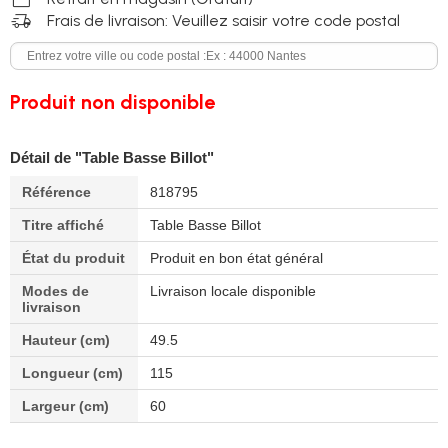
delivery_truck_speed
Frais de livraison: Veuillez saisir votre code postal
Produit non disponible
Détail de "Table Basse Billot"
Référence
818795
Titre affiché
Table Basse Billot
État du produit
Produit en bon état général
Modes de
Livraison locale disponible
livraison
Hauteur (cm)
49.5
Longueur (cm)
115
Largeur (cm)
60