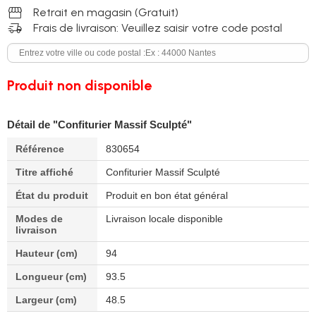
storefront
Retrait en magasin (Gratuit)
delivery_truck_speed
Frais de livraison: Veuillez saisir votre code postal
Produit non disponible
Détail de "Confiturier Massif Sculpté"
Référence
830654
Titre affiché
Confiturier Massif Sculpté
État du produit
Produit en bon état général
Modes de
Livraison locale disponible
livraison
Hauteur (cm)
94
Longueur (cm)
93.5
Largeur (cm)
48.5