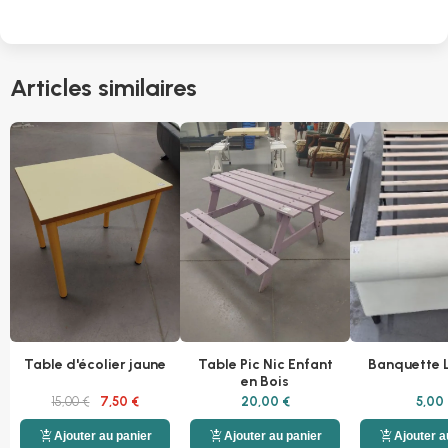
Articles similaires
Table d'écolier jaune
Table Pic Nic Enfant
Banquette L
en Bois
15,00 €
7,50 €
20,00 €
5,00 
add_shopping_cart
add_shopping_cart
add_shopping_cart
Ajouter au panier
Ajouter au panier
Ajouter a