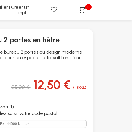
ifier | Créer un
0
favorite
shopping_cart
compte
 2 portes en hêtre
e bureau 2 portes au design moderne
al pour un espace de travail fonctionnel
12,50 €
25,00 €
(-50%)
ratuit)
illez saisir votre code postal