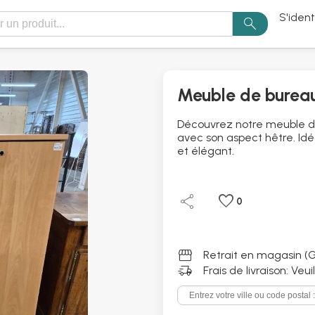
S'ident
search
Meuble de bureau
Découvrez notre meuble d
avec son aspect hêtre. Idé
et élégant.
share
favorite
0
storefront
Retrait en magasin (G
delivery_truck_speed
Frais de livraison: Veu