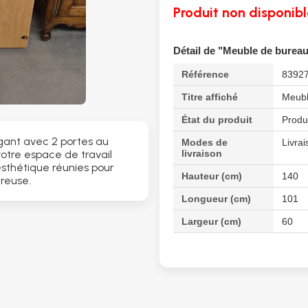
Produit non disponibl
Détail de "Meuble de bureau
Référence
8392
Titre affiché
Meubl
État du produit
Produ
ant avec 2 portes au
Modes de
Livrai
livraison
votre espace de travail
 esthétique réunies pour
Hauteur (cm)
140
reuse.
Longueur (cm)
101
Largeur (cm)
60