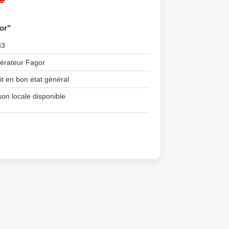
or"
83
gérateur Fagor
it en bon état général
son locale disponible