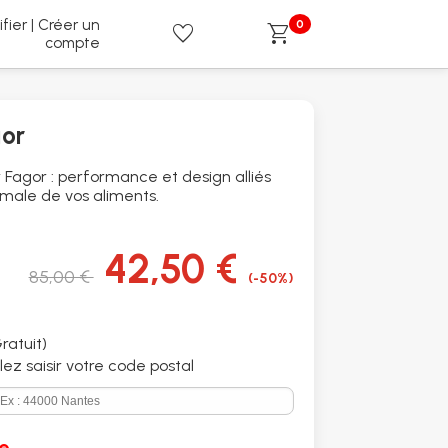
ifier | Créer un
0
favorite
shopping_cart
compte
gor
 Fagor : performance et design alliés
imale de vos aliments.
42,50 €
85,00 €
(-50%)
ratuit)
illez saisir votre code postal
e