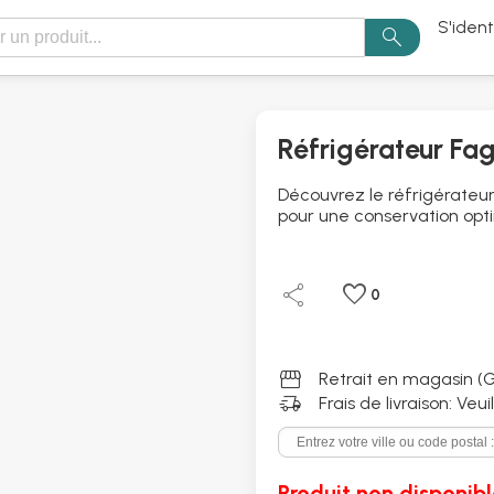
S'ident
search
Réfrigérateur Fa
Découvrez le réfrigérateur
pour une conservation opt
share
favorite
0
storefront
Retrait en magasin (G
delivery_truck_speed
Frais de livraison: Veu
Produit non disponibl