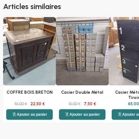
Articles similaires
COFFRE BOIS BRETON
Casier Double Métal
Casier Méta
Tiroi
45,00 €
22,50 €
15,00 €
7,50 €
65,00
add_shopping_cart
add_shopping_cart
add_shopping_cart
Ajouter au panier
Ajouter au panier
Ajouter a