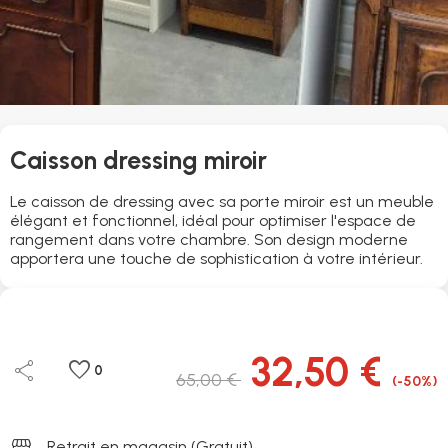
Caisson dressing miroir
Le caisson de dressing avec sa porte miroir est un meuble
élégant et fonctionnel, idéal pour optimiser l'espace de
rangement dans votre chambre. Son design moderne
apportera une touche de sophistication à votre intérieur.
32,50 €
share
favorite
0
65,00 €
(-50%)
storefront
Retrait en magasin (Gratuit)