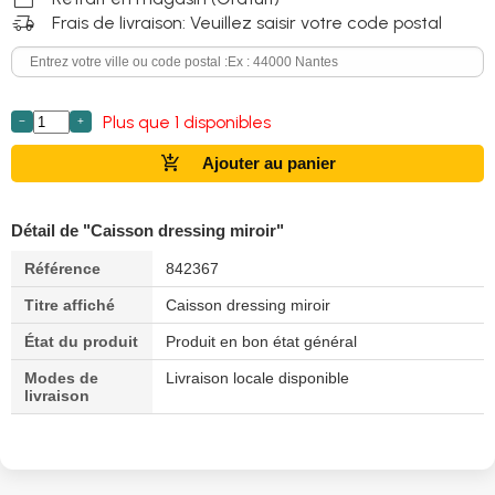
delivery_truck_speed
Frais de livraison: Veuillez saisir votre code postal
Plus que 1 disponibles
−
+
add_shopping_cart
Ajouter au panier
Détail de "Caisson dressing miroir"
Référence
842367
Titre affiché
Caisson dressing miroir
État du produit
Produit en bon état général
Modes de
Livraison locale disponible
livraison