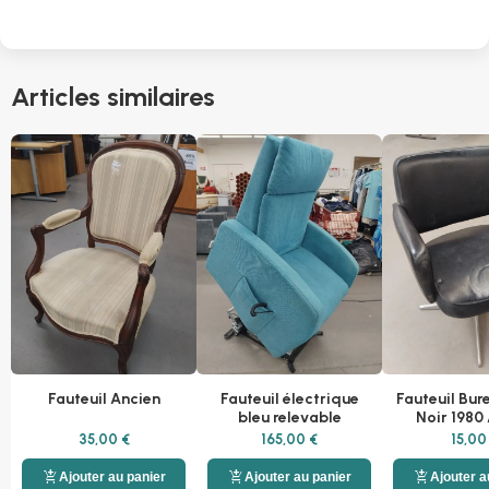
Articles similaires
Fauteuil Ancien
Fauteuil électrique
Fauteuil Bur
bleu relevable
Noir 1980
35,00 €
165,00 €
15,00
add_shopping_cart
add_shopping_cart
add_shopping_cart
Ajouter au panier
Ajouter au panier
Ajouter a