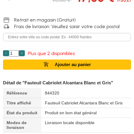
(-50%)
storefront
Retrait en magasin (Gratuit)
delivery_truck_speed
Frais de livraison: Veuillez saisir votre code postal
Plus que 2 disponibles
−
+
add_shopping_cart
Ajouter au panier
Détail de "Fauteuil Cabriolet Alcantara Blanc et Gris"
Référence
844320
Titre affiché
Fauteuil Cabriolet Alcantara Blanc et Gris
État du produit
Produit en bon état général
Modes de
Livraison locale disponible
livraison