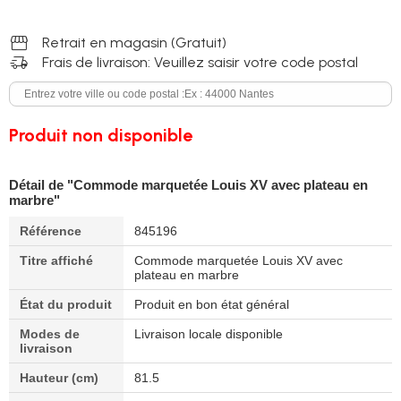
storefront
Retrait en magasin (Gratuit)
delivery_truck_speed
Frais de livraison: Veuillez saisir votre code postal
Produit non disponible
Détail de "Commode marquetée Louis XV avec plateau en
marbre"
Référence
845196
Titre affiché
Commode marquetée Louis XV avec
plateau en marbre
État du produit
Produit en bon état général
Modes de
Livraison locale disponible
livraison
Hauteur (cm)
81.5