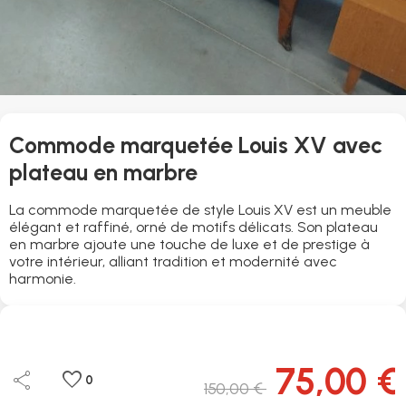
Commode marquetée Louis XV avec
plateau en marbre
La commode marquetée de style Louis XV est un meuble
élégant et raffiné, orné de motifs délicats. Son plateau
en marbre ajoute une touche de luxe et de prestige à
votre intérieur, alliant tradition et modernité avec
harmonie.
75,00 €
share
favorite
0
150,00 €