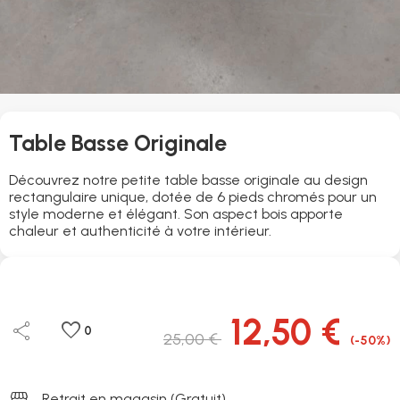
Table Basse Originale
Découvrez notre petite table basse originale au design
rectangulaire unique, dotée de 6 pieds chromés pour un
style moderne et élégant. Son aspect bois apporte
chaleur et authenticité à votre intérieur.
12,50 €
share
favorite
0
25,00 €
(-50%)
storefront
Retrait en magasin (Gratuit)