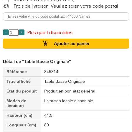
delivery_truck_speed
Frais de livraison: Veuillez saisir votre code postal
Plus que 1 disponibles
−
+
add_shopping_cart
Ajouter au panier
Détail de "Table Basse Originale"
Référence
845814
Titre affiché
Table Basse Originale
État du produit
Produit en bon état général
Modes de
Livraison locale disponible
livraison
Hauteur (cm)
44.5
Longueur (cm)
80