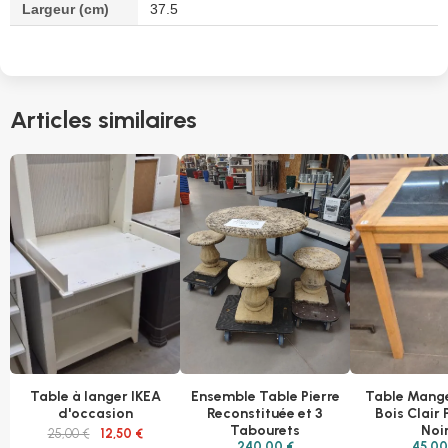
Largeur (cm)
37.5
Articles similaires
Table à langer IKEA
Ensemble Table Pierre
Table Mang
d'occasion
Reconstituée et 3
Bois Clair
Tabourets
Noi
25,00 €
12,50 €
240,00 €
45,00