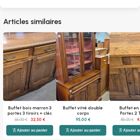
Articles similaires
Buffet bois marron 3
Buffet vitré double
Buffet en
portes 3 tiroirs + clés
corps
Portes 2 T
65,00 €
32,50 €
95,00 €
85,00 €
4
add_shopping_cart
add_shopping_cart
add_shopping_cart
Ajouter au panier
Ajouter au panier
Ajouter a