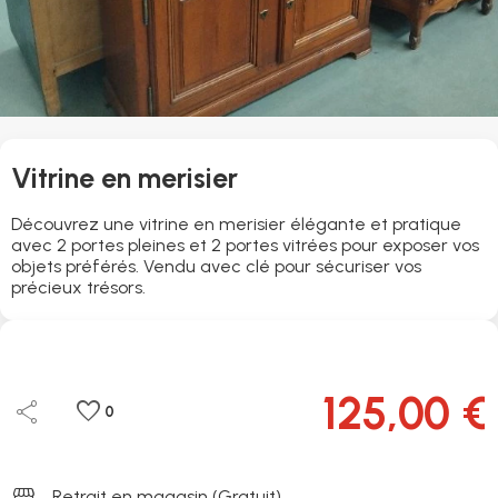
Vitrine en merisier
Découvrez une vitrine en merisier élégante et pratique
avec 2 portes pleines et 2 portes vitrées pour exposer vos
objets préférés. Vendu avec clé pour sécuriser vos
précieux trésors.
125,00 €
share
favorite
0
storefront
Retrait en magasin (Gratuit)