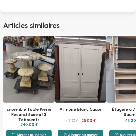
Articles similaires
Ensemble Table Pierre
Armoire Blanc Cassé
Étagère à 7
Reconstituée et 3
Saum
Tabourets
50,00 €
25,00 €
45,00
240,00 €
add_shopping_cart
add_shopping_cart
add_shopping_cart
Ajouter au panier
Ajouter au panier
Ajouter a