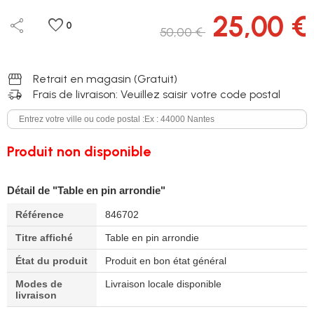
25,00 €
share
favorite
0
50,00 €
storefront
Retrait en magasin (Gratuit)
delivery_truck_speed
Frais de livraison: Veuillez saisir votre code postal
Produit non disponible
Détail de "Table en pin arrondie"
Référence
846702
Titre affiché
Table en pin arrondie
État du produit
Produit en bon état général
Modes de
Livraison locale disponible
livraison