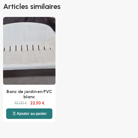
Articles similaires
Banc de jardin en PVC
blanc
45,00 €
22,50 €
add_shopping_cart
Ajouter au panier