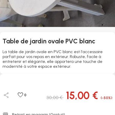
Table de jardin ovale PVC blanc
La table de jardin ovale en PVC blanc est l'accessoire
parfait pour vos repas en extérieur. Robuste, facile à
entretenir et élégante, elle apportera une touche de
modernité à votre espace extérieur.
15,00 €
share
favorite
0
30,00 €
(-50%)
storefront
Retrait en magasin (Gratuit)