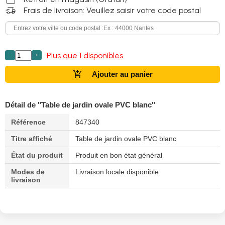
delivery_truck_speed
Frais de livraison: Veuillez saisir votre code postal
Plus que 1 disponibles
−
+
add_shopping_cart
Ajouter au panier
Détail de "Table de jardin ovale PVC blanc"
Référence
847340
Titre affiché
Table de jardin ovale PVC blanc
État du produit
Produit en bon état général
Modes de
Livraison locale disponible
livraison