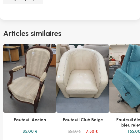
Articles similaires
Fauteuil Ancien
Fauteuil Club Beige
Fauteuil él
bleu rel
35,00 €
35,00 €
17,50 €
165,00