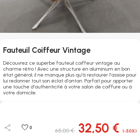
Fauteuil Coiffeur Vintage
Découvrez ce superbe fauteuil coiffeur vintage au
charme rétro ! Avec une structure en aluminium en bon
état général, il ne manque plus qu'à restaurer l'assise pour
lui redonner tout son éclat d'antan. Parfait pour apporter
une touche d'authenticité à votre salon de coiffure ou à
votre domicile.
32,50 €
share
favorite
0
65,00 €
(-50%)