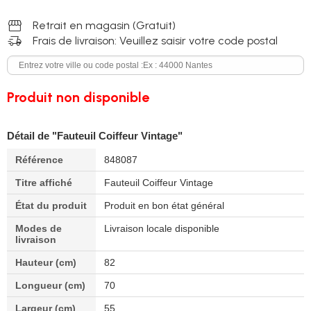
storefront
Retrait en magasin (Gratuit)
delivery_truck_speed
Frais de livraison: Veuillez saisir votre code postal
Produit non disponible
Détail de "Fauteuil Coiffeur Vintage"
Référence
848087
Titre affiché
Fauteuil Coiffeur Vintage
État du produit
Produit en bon état général
Modes de
Livraison locale disponible
livraison
Hauteur (cm)
82
Longueur (cm)
70
Largeur (cm)
55