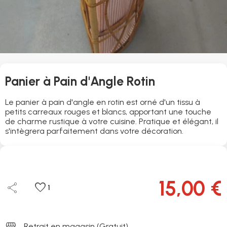
Panier à Pain d'Angle Rotin
Le panier à pain d'angle en rotin est orné d'un tissu à
petits carreaux rouges et blancs, apportant une touche
de charme rustique à votre cuisine. Pratique et élégant, il
s'intègrera parfaitement dans votre décoration.
15,00 €
share
favorite
1
storefront
Retrait en magasin (Gratuit)