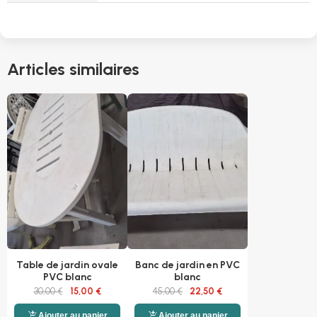
Articles similaires
Table de jardin ovale
Banc de jardin en PVC
PVC blanc
blanc
30,00 €
15,00 €
45,00 €
22,50 €
add_shopping_cart
add_shopping_cart
Ajouter au panier
Ajouter au panier