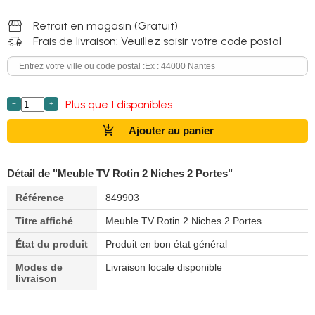
storefront
Retrait en magasin (Gratuit)
delivery_truck_speed
Frais de livraison: Veuillez saisir votre code postal
Plus que 1 disponibles
−
+
add_shopping_cart
Ajouter au panier
Détail de "Meuble TV Rotin 2 Niches 2 Portes"
Référence
849903
Titre affiché
Meuble TV Rotin 2 Niches 2 Portes
État du produit
Produit en bon état général
Modes de
Livraison locale disponible
livraison