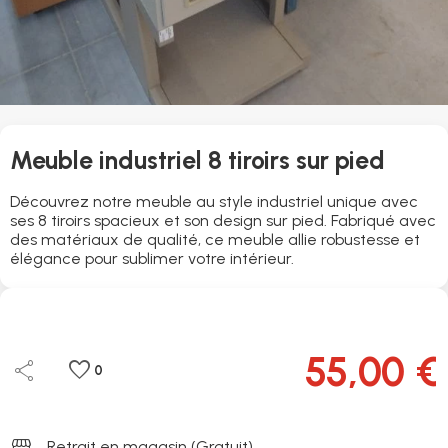
Meuble industriel 8 tiroirs sur pied
Découvrez notre meuble au style industriel unique avec
ses 8 tiroirs spacieux et son design sur pied. Fabriqué avec
des matériaux de qualité, ce meuble allie robustesse et
élégance pour sublimer votre intérieur.
55,00 €
share
favorite
0
storefront
Retrait en magasin (Gratuit)