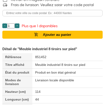
delivery_truck_speed
Frais de livraison: Veuillez saisir votre code postal
Plus que 1 disponibles
−
+
add_shopping_cart
Ajouter au panier
Détail de "Meuble industriel 8 tiroirs sur pied"
Référence
851452
Titre affiché
Meuble industriel 8 tiroirs sur pied
État du produit
Produit en bon état général
Modes de
Livraison locale disponible
livraison
Hauteur (cm)
114
Longueur (cm)
44