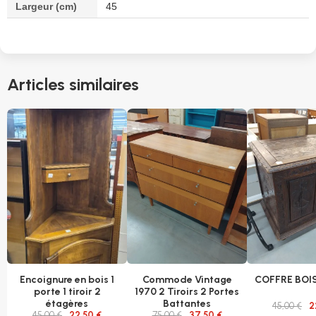
Largeur (cm)
45
Articles similaires
Encoignure en bois 1
Commode Vintage
COFFRE BOI
porte 1 tiroir 2
1970 2 Tiroirs 2 Portes
étagères
Battantes
45,00 €
2
45,00 €
22,50 €
75,00 €
37,50 €