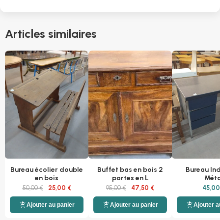
Articles similaires
Bureau écolier double
Buffet bas en bois 2
Bureau Ind
en bois
portes en L
Méta
50,00 €
25,00 €
95,00 €
47,50 €
45,00
add_shopping_cart
add_shopping_cart
add_shopping_cart
Ajouter au panier
Ajouter au panier
Ajouter a