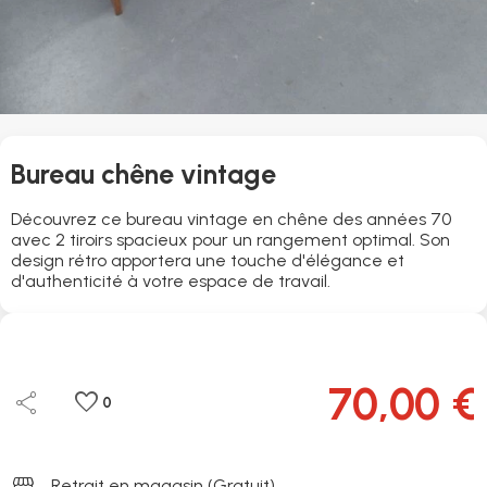
Bureau chêne vintage
Découvrez ce bureau vintage en chêne des années 70
avec 2 tiroirs spacieux pour un rangement optimal. Son
design rétro apportera une touche d'élégance et
d'authenticité à votre espace de travail.
70,00 €
share
favorite
0
storefront
Retrait en magasin (Gratuit)