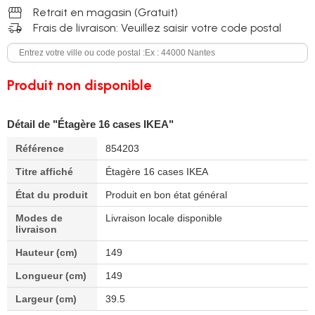
storefront
Retrait en magasin (Gratuit)
delivery_truck_speed
Frais de livraison: Veuillez saisir votre code postal
Produit non disponible
Détail de "Étagère 16 cases IKEA"
Référence
854203
Titre affiché
Étagère 16 cases IKEA
État du produit
Produit en bon état général
Modes de
Livraison locale disponible
livraison
Hauteur (cm)
149
Longueur (cm)
149
Largeur (cm)
39.5