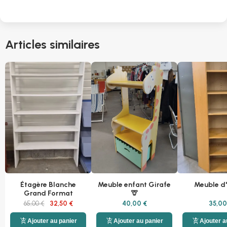
Articles similaires
Étagère Blanche
Meuble enfant Girafe
Meuble d
Grand Format
🦒
65,00 €
32,50 €
40,00 €
35,00
add_shopping_cart
add_shopping_cart
add_shopping_cart
Ajouter au panier
Ajouter au panier
Ajouter a