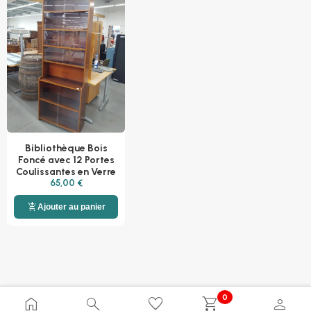
Bibliothèque Bois
Foncé avec 12 Portes
Coulissantes en Verre
65,00 €
add_shopping_cart
Ajouter au panier
0
home
search
favorite
shopping_cart
person
© 2026 NIKKI Dépôt. Tous droits réservés.