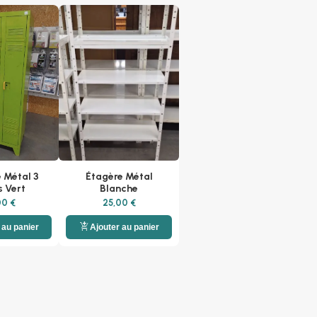
e Métal 3
Étagère Métal
s Vert
Blanche
00 €
25,00 €
add_shopping_cart
 au panier
Ajouter au panier