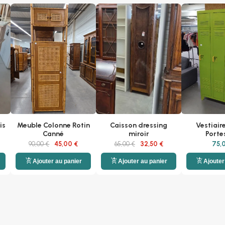
is
Meuble Colonne Rotin
Caisson dressing
Vestiair
Canné
miroir
Porte
90,00 €
45,00 €
65,00 €
32,50 €
75,
add_shopping_cart
add_shopping_cart
add_shopping_cart
Ajouter au panier
Ajouter au panier
Ajouter