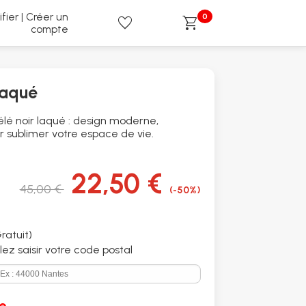
ifier | Créer un
0
favorite
shopping_cart
compte
Laqué
lé noir laqué : design moderne,
r sublimer votre espace de vie.
22,50 €
45,00 €
(-50%)
ratuit)
illez saisir votre code postal
e