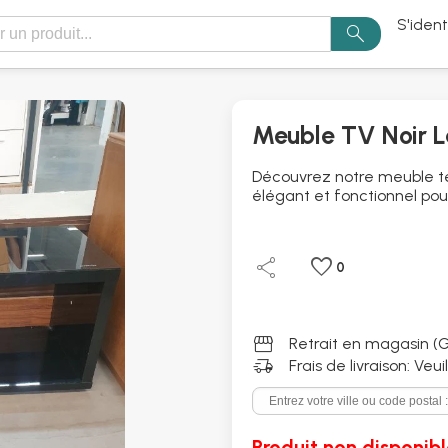
S'ident
search
Meuble TV Noir 
Découvrez notre meuble té
élégant et fonctionnel pou
share
favorite
0
storefront
Retrait en magasin (G
delivery_truck_speed
Frais de livraison: Veu
Produit non disponibl