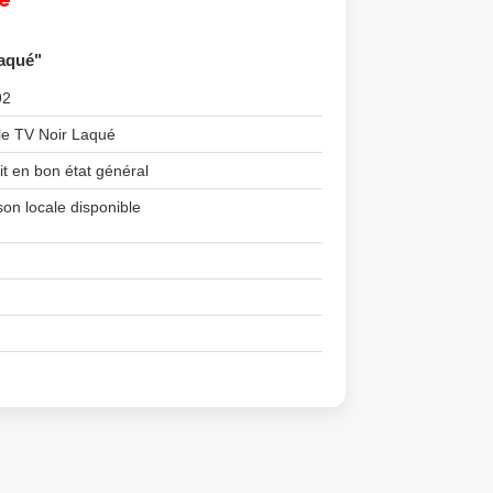
Laqué"
92
e TV Noir Laqué
it en bon état général
son locale disponible