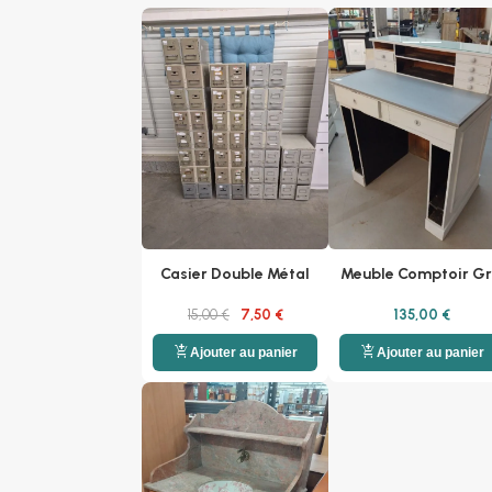
Casier Double Métal
Meuble Comptoir Gr
15,00 €
7,50 €
135,00 €
add_shopping_cart
add_shopping_cart
Ajouter au panier
Ajouter au panier