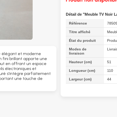
Détail de "Meuble TV Noir 
Référence
7850
Titre affiché
Meubl
État du produit
Produ
Modes de
Livrai
livraison
le élégant et moderne
n fini brillant apporte une
Hauteur (cm)
51
tout en offrant un espace
ls électroniques et
Longueur (cm)
110
uré s'intègre parfaitement
pportant une touche de
Largeur (cm)
44