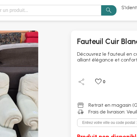
S'ident
search
Fauteuil Cuir Blan
Découvrez le fauteuil en c
alliant élégance et confort
share
favorite
0
storefront
Retrait en magasin (G
delivery_truck_speed
Frais de livraison: Veu
Produit non disponibl