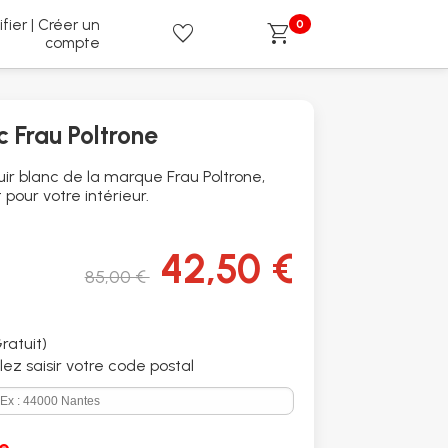
ifier | Créer un
0
favorite
shopping_cart
compte
c Frau Poltrone
uir blanc de la marque Frau Poltrone,
 pour votre intérieur.
42,50 €
85,00 €
ratuit)
illez saisir votre code postal
e