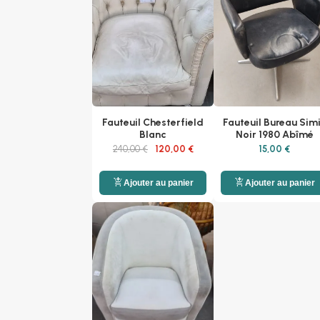
Fauteuil Chesterfield
Fauteuil Bureau Simi
Blanc
Noir 1980 Abîmé
240,00 €
120,00 €
15,00 €
add_shopping_cart
add_shopping_cart
Ajouter au panier
Ajouter au panier