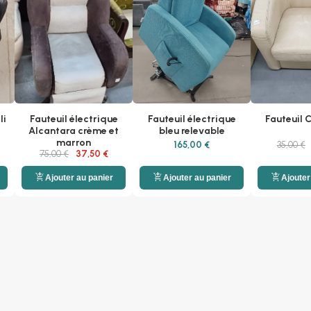
li
Fauteuil électrique
Fauteuil électrique
Fauteuil 
Alcantara crème et
bleu relevable
marron
165,00 €
35,00 €
75,00 €
37,50 €
add_shopping_cart
add_shopping_cart
add_shopping_cart
Ajouter au panier
Ajouter au panier
Ajouter