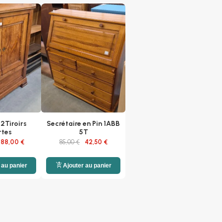
2Tiroirs
Secrétaire en Pin 1ABB
rtes
5T
88,00 €
85,00 €
42,50 €
add_shopping_cart
 au panier
Ajouter au panier