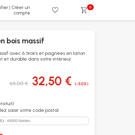
ifier | Créer un
0
favorite
shopping_cart
compte
en bois massif
if avec 6 tiroirs et poignées en laiton
et durable dans votre intérieur.
32,50 €
65,00 €
(-50%)
ratuit)
illez saisir votre code postal
e