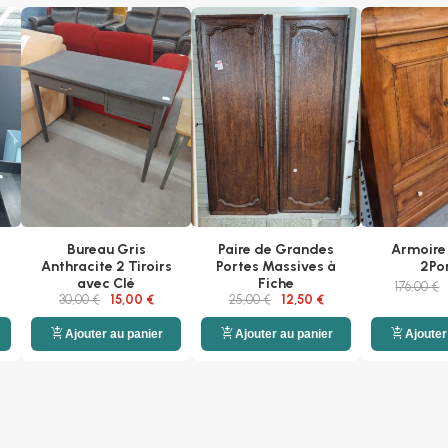
Bureau Gris
Paire de Grandes
Armoire 
Anthracite 2 Tiroirs
Portes Massives à
2Po
avec Clé
Fiche
176,00 €
30,00 €
15,00 €
25,00 €
12,50 €
add_shopping_cart
add_shopping_cart
add_shopping_cart
Ajouter au panier
Ajouter au panier
Ajouter