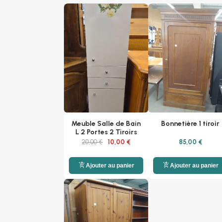
Meuble Salle de Bain
Bonnetière 1 tiroir
L 2 Portes 2 Tiroirs
20,00 €
10,00 €
85,00 €
add_shopping_cart
add_shopping_cart
Ajouter au panier
Ajouter au panier