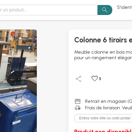
S'ident
search
Colonne 6 tiroirs 
Meuble colonne en bois mass
pour un rangement élégant 
share
favorite
5
storefront
Retrait en magasin (G
delivery_truck_speed
Frais de livraison: Veu
Produit non disponibl