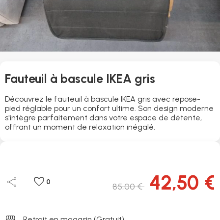
Fauteuil à bascule IKEA gris
Découvrez le fauteuil à bascule IKEA gris avec repose-
pied réglable pour un confort ultime. Son design moderne
s'intègre parfaitement dans votre espace de détente,
offrant un moment de relaxation inégalé.
42,50 €
share
favorite
0
85,00 €
storefront
Retrait en magasin (Gratuit)