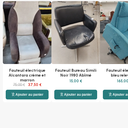
Fauteuil électrique
Fauteuil Bureau Simili
Fauteuil él
Alcantara crème et
Noir 1980 Abîmé
bleu rel
marron
15,00 €
165,00
75,00 €
37,50 €
add_shopping_cart
add_shopping_cart
add_shopping_cart
Ajouter au panier
Ajouter au panier
Ajouter a