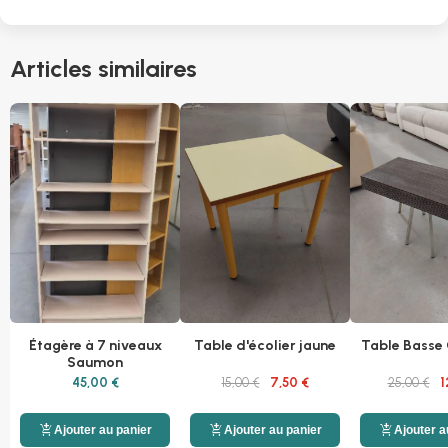
Articles similaires
Étagère à 7 niveaux
Table d'écolier jaune
Table Basse 
Saumon
45,00 €
15,00 €
7,50 €
25,00 €
1
add_shopping_cart
add_shopping_cart
add_shopping_cart
Ajouter au panier
Ajouter au panier
Ajouter a