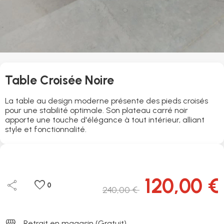
Table Croisée Noire
La table au design moderne présente des pieds croisés
pour une stabilité optimale. Son plateau carré noir
apporte une touche d'élégance à tout intérieur, alliant
style et fonctionnalité.
120,00 €
share
favorite
0
240,00 €
storefront
Retrait en magasin (Gratuit)