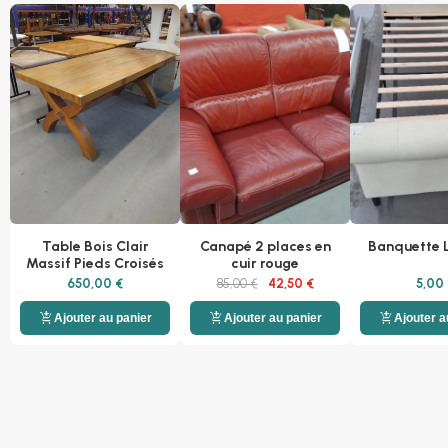
Table Bois Clair
Canapé 2 places en
Banquette L
Massif Pieds Croisés
cuir rouge
650,00 €
85,00 €
42,50 €
5,00 
add_shopping_cart
add_shopping_cart
add_shopping_cart
Ajouter au panier
Ajouter au panier
Ajouter a