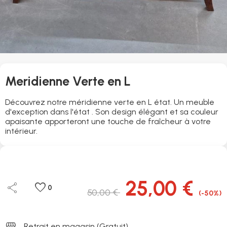
Meridienne Verte en L
Découvrez notre méridienne verte en L état. Un meuble
d'exception dans l'état . Son design élégant et sa couleur
apaisante apporteront une touche de fraîcheur à votre
intérieur.
25,00 €
share
favorite
0
50,00 €
(-50%)
storefront
Retrait en magasin (Gratuit)